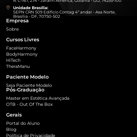
R. C-167, 274 - Jardim América, Goiânia - GO, 74255-100
Unidade Brasília:
SEPN CRN 509 Edificio Contag 4º andar - Asa Norte,
Brasília - DF, 70750-502
Empresa
Sobre
Cursos Livres
FaceHarmony
BodyHarmony
HiTech
TheraManu
Paciente Modelo
Seja Paciente Modelo
Pós-Graduação
Master em Estética Avançada
OTB - Out Of The Box
Gerais
Portal do Aluno
Blog
Política de Privacidade