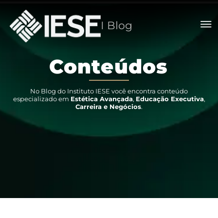
I Blog
C
o
n
t
e
ú
d
o
s
No Blog do Instituto IESE você encontra conteúdo
especializado em
Estética Avançada
,
Educação Executiva
,
Carreira e Negócios
.