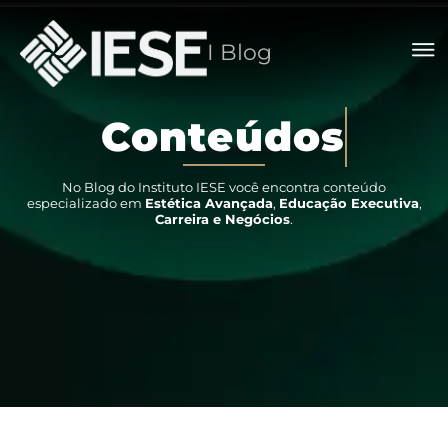
I Blog
C
o
n
t
e
ú
d
o
s
No Blog do Instituto IESE você encontra conteúdo
especializado em
Estética Avançada
,
Educação Executiva
,
Carreira e Negócios
.