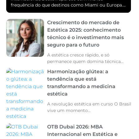
frequência do que destinos como Miami ou Europa....
Crescimento do mercado de
Estética 2025: conhecimento
técnico é o investimento mais
seguro para o futuro
A estética cresce rápido, e só
permanece quem domina técnica...
Harmonização glútea: a
tendência que está
transformando a medicina
estética
A revolução estética em curso O Brasil
vive um momento...
OTB Dubai 2026: MBA
Internacional em Estética e