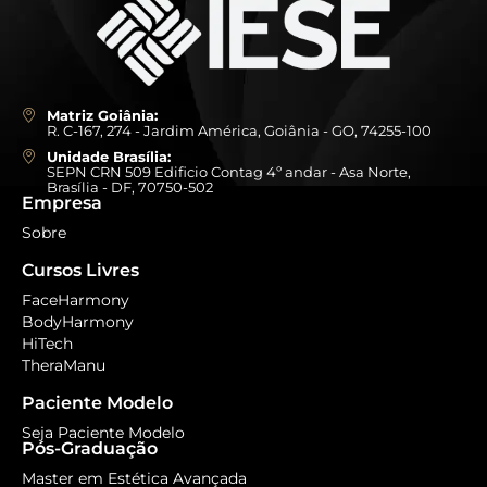
Matriz Goiânia:
R. C-167, 274 - Jardim América, Goiânia - GO, 74255-100
Unidade Brasília:
SEPN CRN 509 Edificio Contag 4º andar - Asa Norte,
Brasília - DF, 70750-502
Empresa
Sobre
Cursos Livres
FaceHarmony
BodyHarmony
HiTech
TheraManu
Paciente Modelo
Seja Paciente Modelo
Pós-Graduação
Master em Estética Avançada