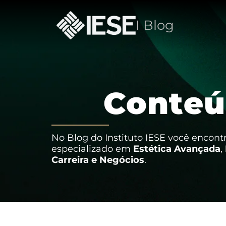
I Blog
C
o
n
t
e
ú
No Blog do Instituto IESE você encon
especializado em
Estética Avançada
,
Carreira e Negócios
.