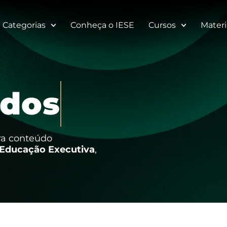
Categorias
Conheça o IESE
Cursos
Materi
d
o
s
tra conteúdo
Educação Executiva
,