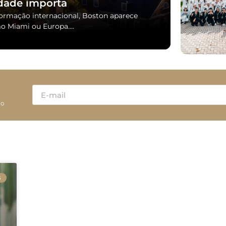
dade importa
formação internacional, Boston aparece
 Miami ou Europa....
ão
S