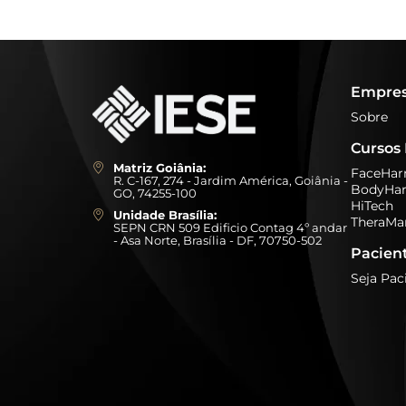
Empre
Sobre
Cursos 
Matriz Goiânia:
FaceHa
R. C-167, 274 - Jardim América, Goiânia -
BodyHa
GO, 74255-100
HiTech
Unidade Brasília:
TheraMa
SEPN CRN 509 Edificio Contag 4º andar
- Asa Norte, Brasília - DF, 70750-502
Pacien
Seja Pac