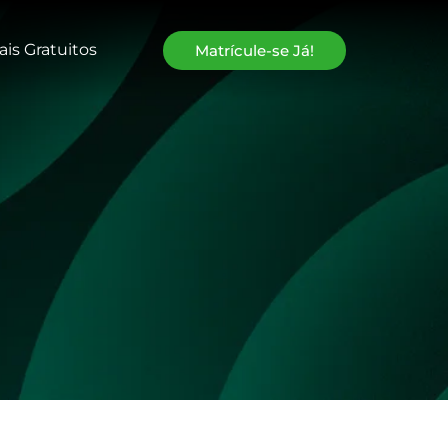
ais Gratuitos
Matrícule-se Já!