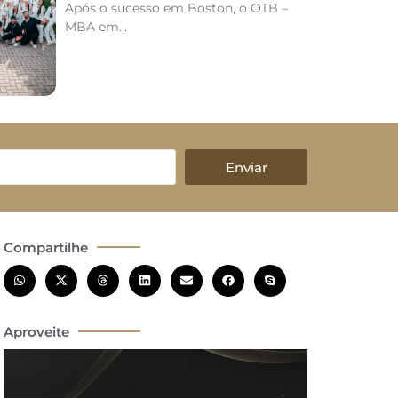
Após o sucesso em Boston, o OTB –
MBA em...
Enviar
Compartilhe
Aproveite