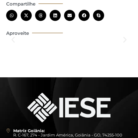
Compartilhe
Aproveite
Matriz Goiânia:
R. C-167, 274 - Jardim América, Goiânia - GO, 74255-100