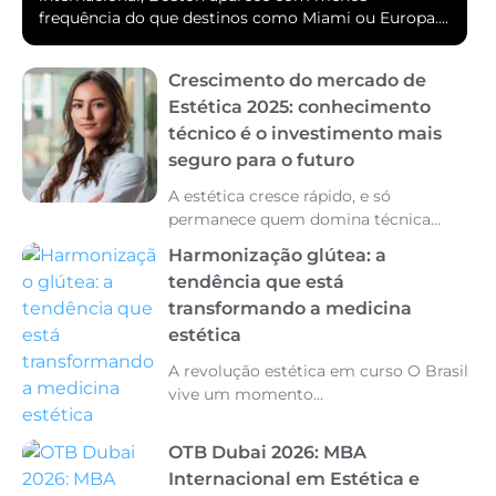
frequência do que destinos como Miami ou Europa....
Crescimento do mercado de
Estética 2025: conhecimento
técnico é o investimento mais
seguro para o futuro
A estética cresce rápido, e só
permanece quem domina técnica...
Harmonização glútea: a
tendência que está
transformando a medicina
estética
A revolução estética em curso O Brasil
vive um momento...
OTB Dubai 2026: MBA
Internacional em Estética e