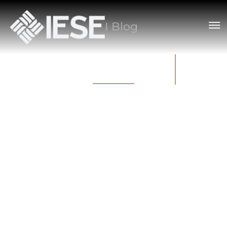
I Blog
C
o
n
t
e
ú
d
o
s
No Blog do Instituto IESE você encontra conteúdo
especializado em
Estética Avançada
,
Educação Executiva
,
Carreira e Negócios
.