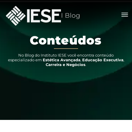
I Blog
C
o
n
t
e
ú
d
o
s
No Blog do Instituto IESE você encontra conteúdo
especializado em
Estética Avançada
,
Educação Executiva
,
Carreira e Negócios
.