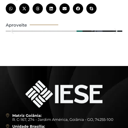
Aproveite
Matriz Goiânia:
R. C-167, 274 - Jardim América, Goiânia - GO, 74255-100
Unidade Brasília: