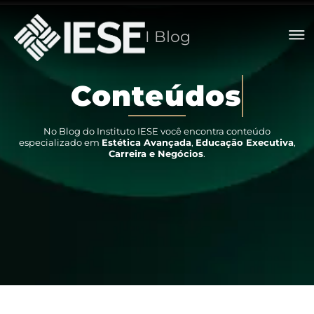
I Blog
C
o
n
t
e
ú
d
o
s
No Blog do Instituto IESE você encontra conteúdo
especializado em
Estética Avançada
,
Educação Executiva
,
Carreira e Negócios
.