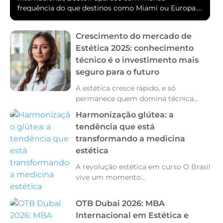
frequência do que destinos como Miami ou Europa....
Crescimento do mercado de
Estética 2025: conhecimento
técnico é o investimento mais
seguro para o futuro
A estética cresce rápido, e só
permanece quem domina técnica...
Harmonização glútea: a
tendência que está
transformando a medicina
estética
A revolução estética em curso O Brasil
vive um momento...
OTB Dubai 2026: MBA
Internacional em Estética e