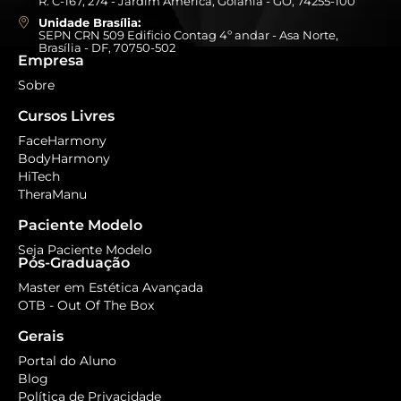
R. C-167, 274 - Jardim América, Goiânia - GO, 74255-100
Unidade Brasília:
SEPN CRN 509 Edificio Contag 4º andar - Asa Norte,
Brasília - DF, 70750-502
Empresa
Sobre
Cursos Livres
FaceHarmony
BodyHarmony
HiTech
TheraManu
Paciente Modelo
Seja Paciente Modelo
Pós-Graduação
Master em Estética Avançada
OTB - Out Of The Box
Gerais
Portal do Aluno
Blog
Política de Privacidade