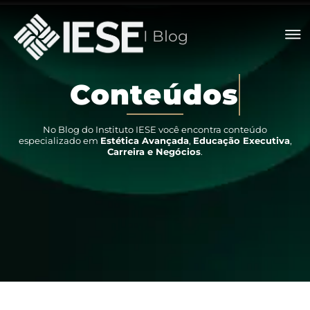
I Blog
C
o
n
t
e
ú
d
o
s
No Blog do Instituto IESE você encontra conteúdo
especializado em
Estética Avançada
,
Educação Executiva
,
Carreira e Negócios
.