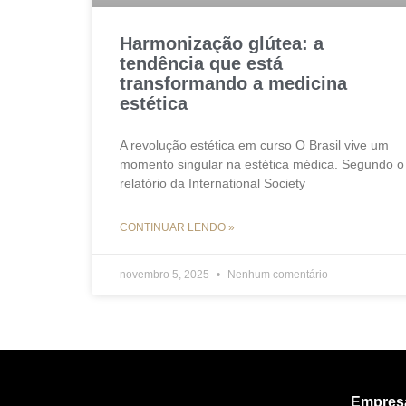
Harmonização glútea: a
tendência que está
transformando a medicina
estética
A revolução estética em curso O Brasil vive um
momento singular na estética médica. Segundo o
relatório da International Society
CONTINUAR LENDO »
novembro 5, 2025
Nenhum comentário
Empres