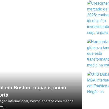
nal em Boston: o que é, como
orta
mação internacional, Boston aparece com menos
a....