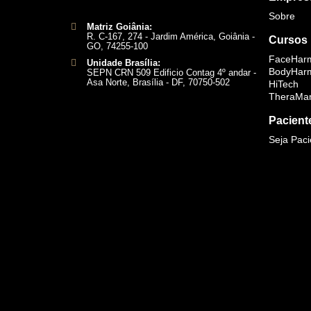
Sobre
Matriz Goiânia:
R. C-167, 274 - Jardim América, Goiânia -
Cursos 
GO, 74255-100
FaceHar
Unidade Brasília:
BodyHar
SEPN CRN 509 Edificio Contag 4º andar -
Asa Norte, Brasília - DF, 70750-502
HiTech
TheraMa
Pacient
Seja Pac