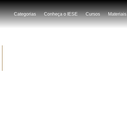
Categorias
Conheça o IESE
Cursos
Materiais
g
onteúdo especializado em
,
Carreira e Negócios
.