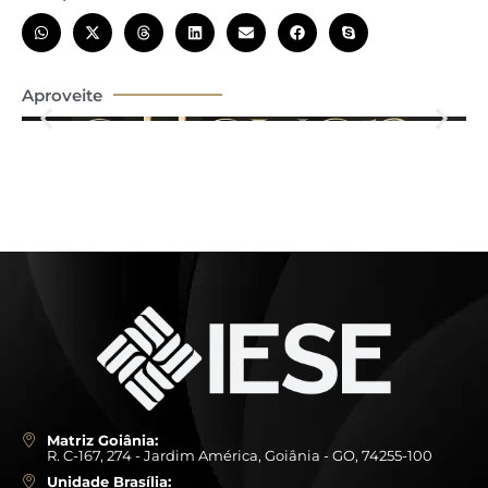
Aproveite
Matriz Goiânia:
R. C-167, 274 - Jardim América, Goiânia - GO, 74255-100
Unidade Brasília: