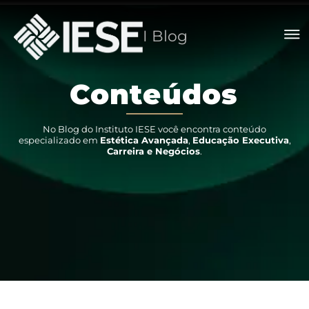
I Blog
C
o
n
t
e
ú
d
o
s
No Blog do Instituto IESE você encontra conteúdo
especializado em
Estética Avançada
,
Educação Executiva
,
Carreira e Negócios
.