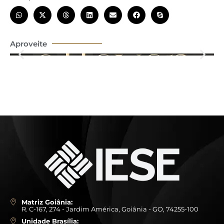
Aproveite
Matriz Goiânia:
R. C-167, 274 - Jardim América, Goiânia - GO, 74255-100
Unidade Brasília: