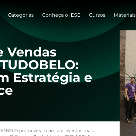
Categorias
Conheça o IESE
Cursos
Materiais
e Vendas
 + TUDOBELO:
 Estratégia e
ce
a TUDOBELO promoveram um dos eventos mais