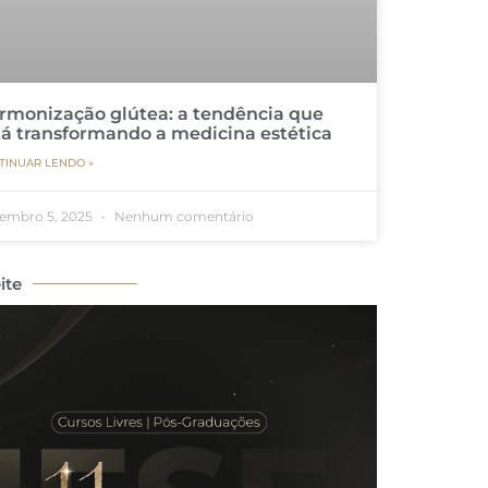
rmonização glútea: a tendência que
tá transformando a medicina estética
TINUAR LENDO »
embro 5, 2025
Nenhum comentário
ite