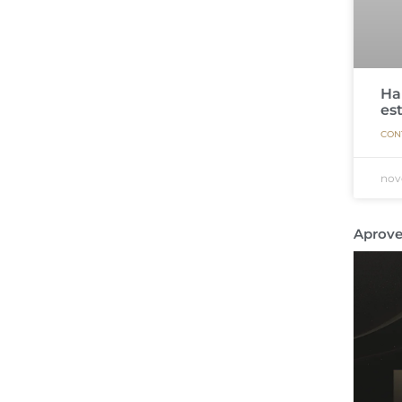
Ha
es
CON
nov
Aprove