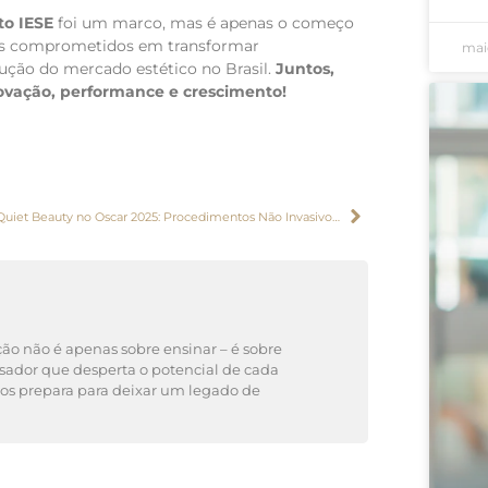
to IESE
foi um marco, mas é apenas o começo
os comprometidos em transformar
mai
ução do mercado estético no Brasil.
Juntos,
ovação, performance e crescimento!
Quiet Beauty no Oscar 2025: Procedimentos Não Invasivos que Realçam a Beleza Natural das Estrelas
ão não é apenas sobre ensinar – é sobre
lisador que desperta o potencial de cada
 os prepara para deixar um legado de