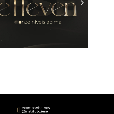
Acompanhe-nos:
@instituto.iese