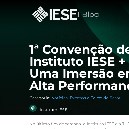
I Blog
1ª Convenção d
Instituto IESE
Uma Imersão em
Alta Performan
Categoria:
Notícias, Eventos e Feiras do Setor
Instituto IESE
No último fim de semana, o Instituto IESE e 