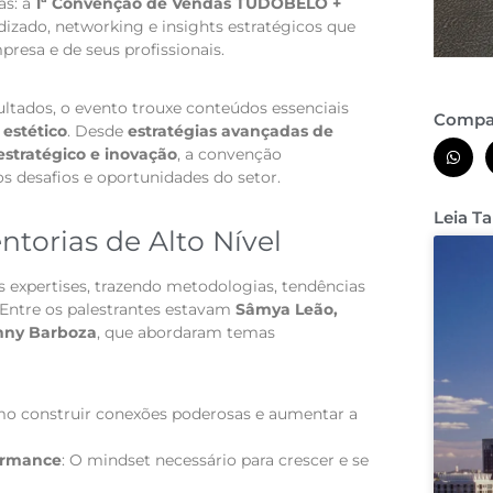
as: a
1ª Convenção de Vendas TUDOBELO +
dizado, networking e insights estratégicos que
resa e de seus profissionais.
tados, o evento trouxe conteúdos essenciais
Compar
estético
. Desde
estratégias avançadas de
tratégico e inovação
, a convenção
s desafios e oportunidades do setor.
Leia 
torias de Alto Nível
expertises, trazendo metodologias, tendências
. Entre os palestrantes estavam
Sâmya Leão,
onny Barboza
, que abordaram temas
mo construir conexões poderosas e aumentar a
ormance
: O mindset necessário para crescer e se