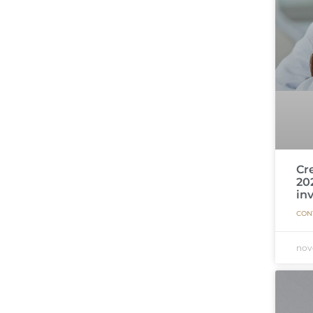
Cr
20
in
CON
nov