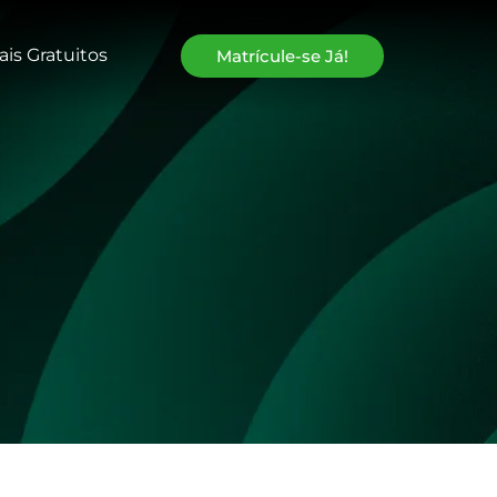
ais Gratuitos
Matrícule-se Já!