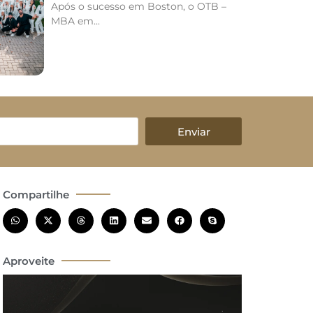
Após o sucesso em Boston, o OTB –
MBA em...
Enviar
Compartilhe
Aproveite