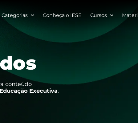
Categorias
Conheça o IESE
Cursos
Materi
d
o
s
tra conteúdo
Educação Executiva
,