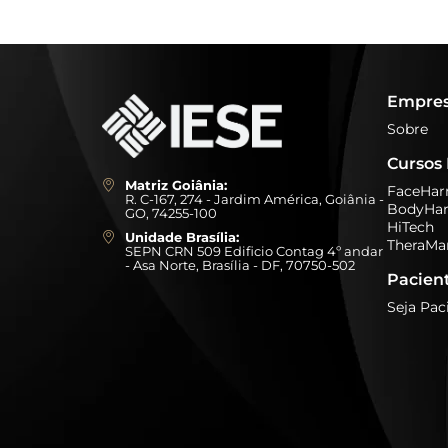
Empre
Sobre
Cursos 
Matriz Goiânia:
FaceHa
R. C-167, 274 - Jardim América, Goiânia -
BodyHa
GO, 74255-100
HiTech
Unidade Brasília:
TheraMa
SEPN CRN 509 Edificio Contag 4º andar
- Asa Norte, Brasília - DF, 70750-502
Pacien
Seja Pac