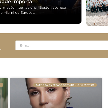
dade importa
formação internacional, Boston aparece
 Miami ou Europa....
ão
S
CARREIRA E MERCADO DE TRABALHO NA ESTÉTICA