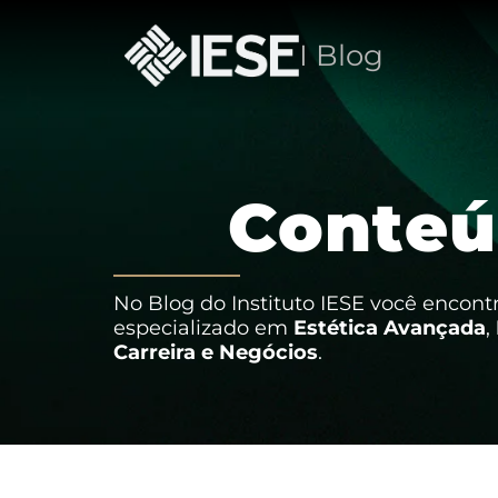
I Blog
C
o
n
t
e
ú
No Blog do Instituto IESE você encon
especializado em
Estética Avançada
,
Carreira e Negócios
.